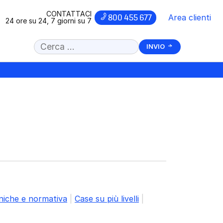
CONTATTACI
800 455 677
Area clienti
24 ore su 24, 7 giorni su 7
Cerca
INVIO
nel
sito
oniche e normativa
|
Case su più livelli
|