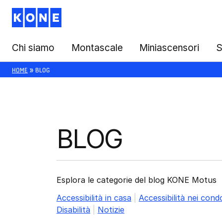
Vai
al
contenuto
Chi siamo
Montascale
Miniascensori
S
»
HOME
BLOG
BLOG
Esplora le categorie del blog KONE Motus
Accessibilità in casa
|
Accessibilità nei cond
Disabilità
|
Notizie