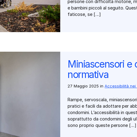
persone con difficoltà motorie, m
e bambini piccoli al seguito. Que
faticose, se […]
Miniascensori e 
normativa
27 Maggio 2025
in
Accessibilità ne
Rampe, servoscala, miniascensori 
pratici e facili da adottare per ab
condomini. L’accessibilità in ques
soprattutto da condomini degli ulti
sono proprio queste persone […]