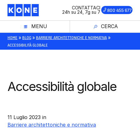
Vai
CONTATTACI
800 455 677
al
24h su 24, 7g su 7
contenuto
MENU
CERCA
»
»
»
HOME
BLOG
BARRIERE ARCHITETTONICHE E NORMATIVA
ACCESSIBILITÀ GLOBALE
Accessibilità globale
11 Luglio 2023
in
Barriere architettoniche e normativa