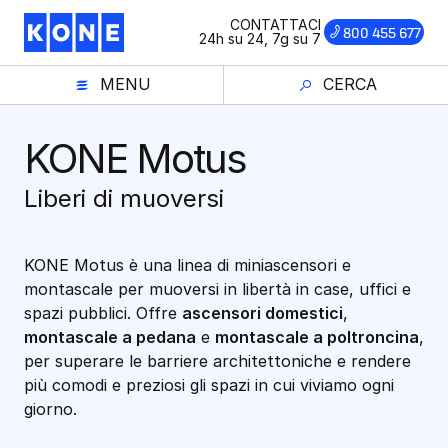
Vai
CONTATTACI
800 455 677
al
24h su 24, 7g su 7
contenuto
MENU
CERCA
KONE Motus
Liberi di muoversi
KONE Motus è una linea di miniascensori e
montascale per muoversi in libertà in case, uffici e
spazi pubblici. Offre
ascensori domestici
,
montascale a pedana
e
montascale a poltroncina
,
per superare le barriere architettoniche e rendere
più comodi e preziosi gli spazi in cui viviamo ogni
giorno.