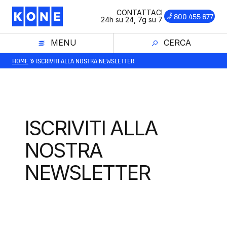
Vai
CONTATTACI
800 455 677
al
24h su 24, 7g su 7
contenuto
MENU
CERCA
»
HOME
ISCRIVITI ALLA NOSTRA NEWSLETTER
ISCRIVITI ALLA
NOSTRA
NEWSLETTER